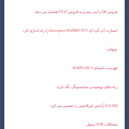
فروش Q4 را می بیند و به فروش FY23 هشدار می دهد
استارت آپ کره ای Innospace HANBIT-TLV را راه اندازی کرد
یونهاپ
فهرست امضای KOSPI 200-3
ربات‌های پوشیدنی سامسونگ، نگه دارید
(LEAD) آرایش غیرقانونی را تضمین می کرد
مشکلات SVB سئول