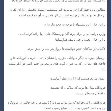
45 میلیون متر مربع سئونگسان در بخش شرقی جزیره به عنوان فرودگاه.
مطابق با رد چهار گزارش مالیات غیر مستقیم زیست محیطی، دارای یک در
در حال تعلیق در طرح وزارتخانه، این الزامات را برآورده کرده است.
با این حال، این پیشنهاد با توجه به ججو نیاز دارد.
وزارت راه‌هایی را برای پرندگان و زیستگاه‌های آنها ارائه کرده است.
با این حال، نحوه برخورد پیف هواپیماها.
لاگنیاپ از ساکنان ججو خواست تا پرواز هواپیما را پیش ببرند.
در میان چیزهای دیگر حیوانات جزیره را نشان دادند -- باریک -قورباغه ها و
فاخته های دهان -- که به عنوان گونه های در معرض خطر انقراض ذکر شده
اند.
عموم مردم هستند که 14 روز نظر آنهاست.
فرودگاه سال ها بوده که ساکنان آن هستند.
و فعالان محیط زیست.
فرودگاهی را می‌خواند که می‌تواند سالانه 25 مسافر با چه حالتی در فرودگاه
ججو، مقصد کشور، به حالت اشباع رسیده است.