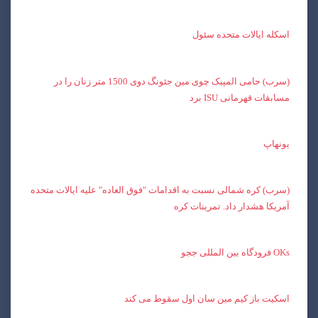
اسکله ایالات متحده سئول
(سرب) حامی المپیک چوی مین جئونگ دوی 1500 متر زنان را در
مسابقات قهرمانی ISU برد
یونهاپ
(سرب) کره شمالی نسبت به اقدامات "فوق العاده" علیه ایالات متحده
آمریکا هشدار داد. تمرینات کره
OKs فرودگاه بین المللی ججو
اسکیت باز کیم مین سان اول سقوط می کند