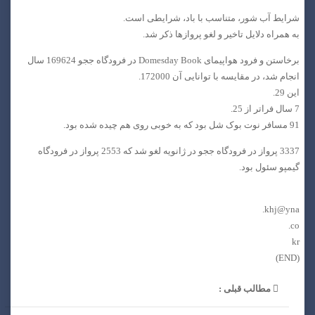
شرایط آب شور، متناسب با باد، شرایطی است.
به همراه دلایل تاخیر و لغو پروازها ذکر شد.
برخاستن و فرود هواپیمای Domesday Book در فرودگاه ججو 169624 سال
انجام شد، در مقایسه با توانایی آن 172000.
این 29.
7 سال فراتر از 25.
91 مسافر نوت بوک شل بود که به خوبی روی هم چیده شده بود.
3337 پرواز در فرودگاه ججو در ژانویه لغو شد که 2553 پرواز در فرودگاه
گیمپو سئول بود.
khj@yna.
co.
kr
(END)
مطالب قبلی :